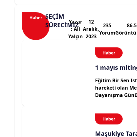
SEÇİM
Haber
Yazar
12
SÜRECİMİZ
235
86.
: Ali
Aralık,
Yorum
Görüntü
Yalçın
2023
Haber
1 mayıs mitin
Eğitim Bir Sen İ
hareketi olan Me
Dayanışma Gün
Haber
Maşukiye Tar