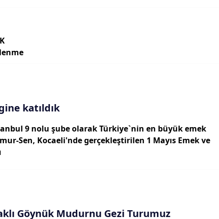
5K
lenme
gine katıldık
stanbul 9 nolu şube olarak Türkiye`nin en büyük emek
mur-Sen, Kocaeli'nde gerçekleştirilen 1 Mayıs Emek ve
ü
aklı Göynük Mudurnu Gezi Turumuz