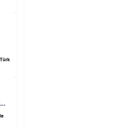
 Türk
..
de