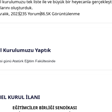
 kurulumuzu tek liste ile ve büyük bir heyecanla gerçekleşti
arını oluşturduk.
ralık, 2023
235 Yorum
86.5K Görüntülenme
l Kurulumuzu Yaptık
i günü Atatürk Eğitim Fakültesinde
EL KURUL İLANI
EĞİTİMCİLER BİRLİĞİ SENDİKASI