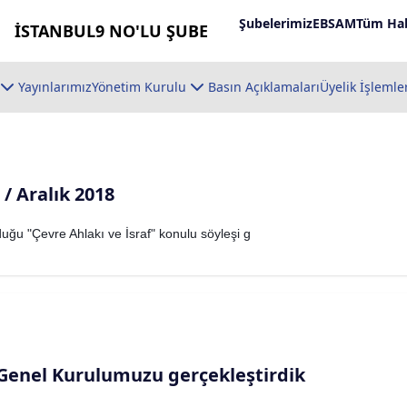
Şubelerimiz
EBSAM
Tüm Hab
İSTANBUL9 NO'LU ŞUBE
Yayınlarımız
Yönetim Kurulu
Basın Açıklamaları
Üyelik İşlemle
 / Aralık 2018
duğu "Çevre Ahlakı ve İsraf" konulu söyleşi g
Genel Kurulumuzu gerçekleştirdik