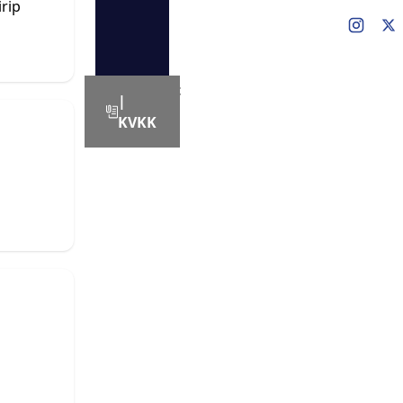
rip
Copyright
|
© Eğitim
KVKK
Bir Sen