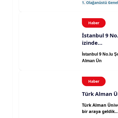
1. Olağanüstü Genel
Haber
İstanbul 9 No.
izinde...
İstanbul 9 No.lu Ş
Alman Ün
Haber
Türk Alman Ün
Türk Alman Ünive
bir araya geldik..