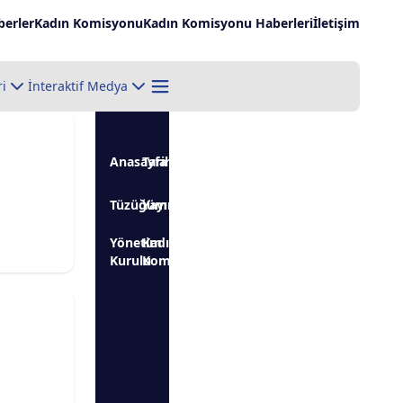
erler
Kadın Komisyonu
Kadın Komisyonu Haberleri
İletişim
ri
İnteraktif Medya
EĞİTİMCİLER
Anasayfa
Tarihçe
İlkelerimiz
MEMUR-SEN
BİRLİĞİ
KONFEDERASYONU
SENDİKASI
Basın
Tüzüğümüz
Yayınlarımız
Açıklamaları
Yönetim
Kadın
İletişim
Kurulu
Komisyonu