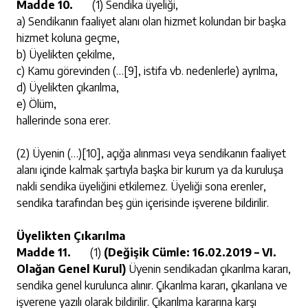
Madde 10.
(1) Sendika üyeliği,
a) Sendikanın faaliyet alanı olan hizmet kolundan bir başka
hizmet koluna geçme,
b) Üyelikten çekilme,
c) Kamu görevinden (…
[9]
, istifa vb. nedenlerle) ayrılma,
d) Üyelikten çıkarılma,
e) Ölüm,
hallerinde sona erer.
(2) Üyenin (…)
[10]
, açığa alınması veya sendikanın faaliyet
alanı içinde kalmak şartıyla başka bir kurum ya da kuruluşa
nakli sendika üyeliğini etkilemez. Üyeliği sona erenler,
sendika tarafından beş gün içerisinde işverene bildirilir.
Üyelikten Çıkarılma
Madde 11.
(1)
(Değişik Cümle: 16.02.2019 – VI.
Olağan Genel Kurul)
Üyenin sendikadan çıkarılma kararı,
sendika genel kurulunca alınır. Çıkarılma kararı, çıkarılana ve
işverene yazılı olarak bildirilir. Çıkarılma kararına karşı