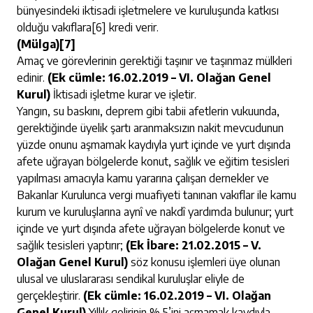
bünyesindeki iktisadi işletmelere ve kuruluşunda katkısı
olduğu vakıflara
[6]
kredi verir.
(Mülga)
[7]
Amaç ve görevlerinin gerektiği taşınır ve taşınmaz mülkleri
edinir.
(Ek cümle: 16.02.2019 – VI. Olağan Genel
Kurul)
İktisadi işletme kurar ve işletir.
Yangın, su baskını, deprem gibi tabii afetlerin vukuunda,
gerektiğinde üyelik şartı aranmaksızın nakit mevcudunun
yüzde onunu aşmamak kaydıyla yurt içinde ve yurt dışında
afete uğrayan bölgelerde konut, sağlık ve eğitim tesisleri
yapılması amacıyla kamu yararına çalışan dernekler ve
Bakanlar Kurulunca vergi muafiyeti tanınan vakıflar ile kamu
kurum ve kuruluşlarına aynî ve nakdî yardımda bulunur; yurt
içinde ve yurt dışında afete uğrayan bölgelerde konut ve
sağlık tesisleri yaptırır;
(Ek İbare: 21.02.2015 – V.
Olağan Genel Kurul)
söz konusu işlemleri üye olunan
ulusal ve uluslararası sendikal kuruluşlar eliyle de
gerçekleştirir.
(Ek cümle: 16.02.2019 – VI. Olağan
Genel Kurul)
Yıllık gelirinin % 5’ini aşmamak kaydıyla