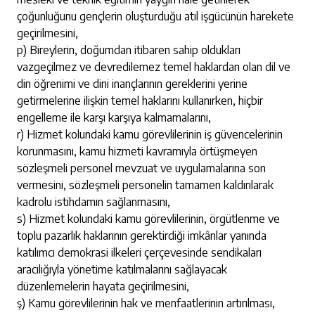
çoğunluğunu gençlerin oluşturduğu atıl işgücünün harekete
geçirilmesini,
p) Bireylerin, doğumdan itibaren sahip oldukları
vazgeçilmez ve devredilemez temel haklardan olan dil ve
din öğrenimi ve dini inançlarının gereklerini yerine
getirmelerine ilişkin temel haklarını kullanırken, hiçbir
engelleme ile karşı karşıya kalmamalarını,
r) Hizmet kolundaki kamu görevlilerinin iş güvencelerinin
korunmasını, kamu hizmeti kavramıyla örtüşmeyen
sözleşmeli personel mevzuat ve uygulamalarına son
vermesini, sözleşmeli personelin tamamen kaldırılarak
kadrolu istihdamın sağlanmasını,
s) Hizmet kolundaki kamu görevlilerinin, örgütlenme ve
toplu pazarlık haklarının gerektirdiği imkânlar yanında
katılımcı demokrasi ilkeleri çerçevesinde sendikaları
aracılığıyla yönetime katılmalarını sağlayacak
düzenlemelerin hayata geçirilmesini,
ş) Kamu görevlilerinin hak ve menfaatlerinin artırılması,