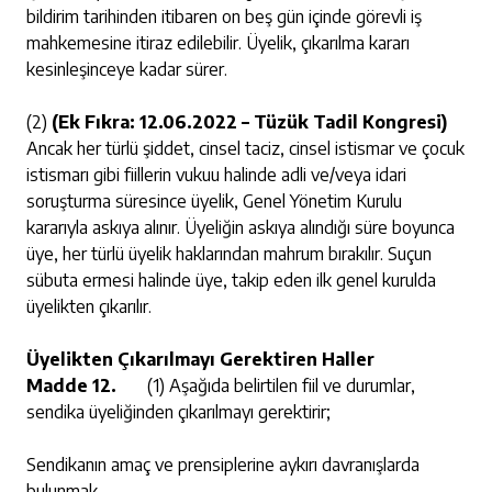
bildirim tarihinden itibaren on beş gün içinde görevli iş
mahkemesine itiraz edilebilir. Üyelik, çıkarılma kararı
kesinleşinceye kadar sürer.
(2)
(Ek Fıkra: 12.06.2022 – Tüzük Tadil Kongresi)
Ancak her türlü şiddet, cinsel taciz, cinsel istismar ve çocuk
istismarı gibi fiillerin vukuu halinde adli ve/veya idari
soruşturma süresince üyelik, Genel Yönetim Kurulu
kararıyla askıya alınır. Üyeliğin askıya alındığı süre boyunca
üye, her türlü üyelik haklarından mahrum bırakılır. Suçun
sübuta ermesi halinde üye, takip eden ilk genel kurulda
üyelikten çıkarılır.
Üyelikten Çıkarılmayı Gerektiren Haller
Madde 12.
(1) Aşağıda belirtilen fiil ve durumlar,
sendika üyeliğinden çıkarılmayı gerektirir;
Sendikanın amaç ve prensiplerine aykırı davranışlarda
bulunmak,