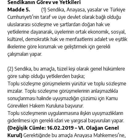
Sendikanın Görev ve Yetkileri
Madde 5.
(1) Sendika, Anayasa, yasalar ve Türkiye
Cumhuriyeti’nin taraf ve üye devlet olarak bağlı olduğu
uluslararası sözleşme ve şartlardan doğan hak ve
yetkilerine dayanarak, üyelerinin ortak ekonomik, sosyal,
kültürel, demokratik hak ve menfaatlerini adalet ve eşitlik
ilkelerine göre korumak ve geliştirmek için gerekli
çalışmaları yapar.
(2) Sendika, bu amaçla, tüzel kişi olarak genel hükümlere
göre sahip olduğu yetkilerden başka;
Toplu sözleşme görüşmelerini yürütür ve toplu sözleşme
imzalar. Toplu sözleşme görüşmelerinin anlaşmazlıkla
sonuçlanması halinde uyuşmazlığın çözümü için Kamu
Görevlileri Hakem Kuruluna başvurur.
Toplu sözleşmenin uygulanmasına ilişkin uyuşmazlıkların
giderilmesi için gerekli idari ve yargısal başvuruları yapar.
(Değişik Cümle: 16.02.2019 – VI. Olağan Genel
Kurul)
Gerektiğinde bu amaçla Anayasa Mahkemesi’ne,