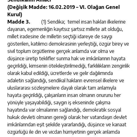
(Değişik Madde: 16.02.2019 – VI. Olağan Genel
Kurul)
Madde 3.
(1) Sendika; temel insan hakları ilkelerine
dayanan, egemenliğin kayıtsız şartsız millete ait olduğu,
millet iradesine de milletin seçtiği idareye de saygı
gösterilen, katılımcı demokrasinin yerleştiği, özgür birey ve
sivil toplum örgütlerine gerçek anlamda var olma ve
düşünce üretip teklifler sunma hak ve imkânlarının hayata
geçirildiği, kimsenin ötekileştirilmediği, farklılıkların zenginlik
olarak kabul edildiği, ücretlerde ve gelir dağılımında
adaletin sağlandığı, sendikal hakların evrensel ilkelere ve
uluslararası sözleşmelere dayalı olarak tam anlamıyla
hayata geçirildiği, çalışanların insan olmanın onurunu her
yönüyle yaşayabildiği, saygın iş ekseninde çalışma
hayatında var olmalarının sağlandığı, demokratik sosyal
hukuk devleti olmanın gereği olarak her vatandaşın devlet
imkânlarından eşit şekilde yararlandığı, düşünce ve kanaat
özgürlüğü ile din ve vicdan hürriyetinin gerçek anlamda