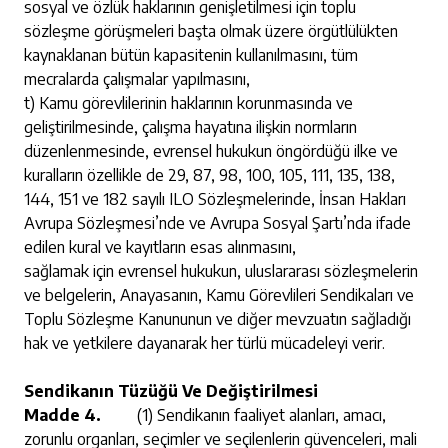
sosyal ve özlük haklarının genişletilmesi için toplu
sözleşme görüşmeleri başta olmak üzere örgütlülükten
kaynaklanan bütün kapasitenin kullanılmasını, tüm
mecralarda çalışmalar yapılmasını,
t) Kamu görevlilerinin haklarının korunmasında ve
geliştirilmesinde, çalışma hayatına ilişkin normların
düzenlenmesinde, evrensel hukukun öngördüğü ilke ve
kuralların özellikle de 29, 87, 98, 100, 105, 111, 135, 138,
144, 151 ve 182 sayılı ILO Sözleşmelerinde, İnsan Hakları
Avrupa Sözleşmesi’nde ve Avrupa Sosyal Şartı’nda ifade
edilen kural ve kayıtların esas alınmasını,
sağlamak için evrensel hukukun, uluslararası sözleşmelerin
ve belgelerin, Anayasanın, Kamu Görevlileri Sendikaları ve
Toplu Sözleşme Kanununun ve diğer mevzuatın sağladığı
hak ve yetkilere dayanarak her türlü mücadeleyi verir.
Sendikanın Tüzüğü Ve Değiştirilmesi
Madde 4.
(1) Sendikanın faaliyet alanları, amacı,
zorunlu organları, seçimler ve seçilenlerin güvenceleri, mali