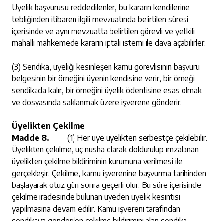
Üyelik başvurusu reddedilenler, bu kararın kendilerine
tebliğinden itibaren ilgili mevzuatında belirtilen süresi
içerisinde ve aynı mevzuatta belirtilen görevli ve yetkili
mahalli mahkemede kararın iptali istemi ile dava açabilirler.
(3) Sendika, üyeliği kesinleşen kamu görevlisinin başvuru
belgesinin bir örneğini üyenin kendisine verir, bir örneği
sendikada kalır, bir örneğini üyelik ödentisine esas olmak
ve dosyasında saklanmak üzere işverene gönderir.
Üyelikten Çekilme
Madde 8.
(1) Her üye üyelikten serbestçe çekilebilir.
Üyelikten çekilme, üç nüsha olarak doldurulup imzalanan
üyelikten çekilme bildiriminin kurumuna verilmesi ile
gerçekleşir. Çekilme, kamu işverenine başvurma tarihinden
başlayarak otuz gün sonra geçerli olur. Bu süre içerisinde
çekilme iradesinde bulunan üyeden üyelik kesintisi
yapılmasına devam edilir. Kamu işvereni tarafından
sendikaya gönderilen çekilme bildirimini alan sendika