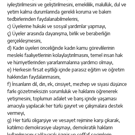
iyileştirilmesini ve geliştirilmesini, emeklilik, malullük, dul ve
yetim kalma durumlarında gerekli koruma ve bakım
tedbirlerinden faydalanabilmelerini,
c) Üyelerine hukuki ve sosyal yardımlar yapmayı,
ç) Üyeler arasında dayanışma, birlik ve beraberliğin
gerçekleşmesini,
d) Kadın üyeleri önceliğinde kadın kamu görevlilerinin
mesleki faaliyetlerinin kolaylaştırılmasını, temel insan hak
ve hürriyetlerinden yararlanmalarına yardımcı olmayı,
e) Herkesin fırsat eşitliği içinde parasız eğitim ve öğretim
hakkından faydalanmasını,
f) İnsanların dil, din, ırk, cinsiyet, mezhep ve siyasi düşünce
farkı gözetmeksizin sorumluluk ve haklarını öğrenerek
yetişmesini, toplumun adalet ve barış içinde yaşaması
amacıyla yapılacak her türlü gayret ve çalışmalara destek
vermeyi,
g) Her türlü oligarşiye ve vesayet rejimine karşı çıkarak,
katılımcı demokrasiye ulaşmayı, demokratik hakların
kullanılmasını sağlayarak özgür ve şeffaf seçimlerin