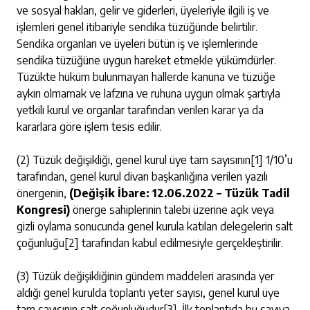
ve sosyal hakları, gelir ve giderleri, üyeleriyle ilgili iş ve
işlemleri genel itibariyle sendika tüzüğünde belirtilir.
Sendika organları ve üyeleri bütün iş ve işlemlerinde
sendika tüzüğüne uygun hareket etmekle yükümdürler.
Tüzükte hüküm bulunmayan hallerde kanuna ve tüzüğe
aykırı olmamak ve lafzına ve ruhuna uygun olmak şartıyla
yetkili kurul ve organlar tarafından verilen karar ya da
kararlara göre işlem tesis edilir.
(2) Tüzük değişikliği, genel kurul üye tam sayısının
[1]
1/10’u
tarafından, genel kurul divan başkanlığına verilen yazılı
önergenin,
(Değişik İbare: 12.06.2022 – Tüzük Tadil
Kongresi)
önerge sahiplerinin talebi üzerine açık veya
gizli oylama sonucunda genel kurula katılan delegelerin salt
çoğunluğu
[2]
tarafından kabul edilmesiyle gerçekleştirilir.
(3) Tüzük değişikliğinin gündem maddeleri arasında yer
aldığı genel kurulda toplantı yeter sayısı, genel kurul üye
tam sayısının salt çoğunluğudur
[3]
. İlk toplantıda bu sayıya