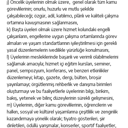
j) Öncelik üyelerinin olmak üzere, genel olarak tüm kamu
görevlilerinin; onurlu, huzurlu ve mutlu şekilde
çalışabileceği; özgür, adil, katılımcı, plânlı ve kaliteli çalışma
ortamına kavuşmasının sağlanmasını,
k) Başta üyeleri olmak üzere hizmet kolundaki engelli
çalışanların, engellerine uygun çalışma ortamlarında görev
almaları ve yaşam standartlarının iyileştirilmesi için gerekli
yasal düzenlemelerin ivedilikle yürürlüğe konulmasını,
l) Üyelerinin mesleklerinde başarılı ve verimli olabilmelerini
sağlamak amacıyla; hizmet içi eğitim kursları, seminer,
panel, sempozyum, konferans, ve benzeri etkinlikler
düzenlemeyi; kitap, gazete, dergi, bülten, broşür
yayınlamayı; örgütlenmiş rehberlik ve danışma birimleri
oluşturmayı ve bu faaliyetlerle üyelerinin bilgi, birikim,
bakış, yetenek ve bilinç düzeylerinin sürekli gelişmesini,
m) Üyelerinin, diğer kamu görevlilerinin, öğrencilerin ve
halkın, sosyal ve kültürel yaşamlarına çeşitlilik ve zenginlik
kazandırmaya yönelik olarak; tiyatro gösterileri, şiir
dinletileri, ödüllü yarışmalar, konserler, sportif faaliyetler,