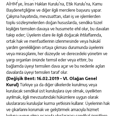
AİHM’ye, İnsan Hakları Kurulu’na, Etik Kurulu’na, Kamu
Başdenetçiliğine ve diğer ilgili mercilere başvuru yapar.
Çalışma hayatında, mevzuattan, idari iş ve işlemlerden
toplu sözleşmelerden doğan hususlarda, sendika tüzel
kişiliğini temsilen davaya ve husumete ehil olur, bu davaları
takip eder; Üyelerin idare ile ilgili doğacak ihtilaflarında,
ortak hak ve menfaatlerinin izlenmesinde veya hukukî
yardım gerekliliğinin ortaya çıkması durumunda üyelerini
veya mirasçılarını, her düzeyde ve derecedeki yönetim ve
yargı organları önünde temsil eder veya ettirir, bu
bağlamda üyeyi temsilen dava açar ve bu nedenle açılan
davalarda üyeyi temsilen taraf olur.
(Değişik Bent: 16.02.2019 – VI. Olağan Genel
Kurul)
Türkiye ya da diğer ülkelerde kurulmuş veya
kurulacak sendikal üst kuruluşlara üye olmak, üyelikten
ayrılmak, ilgili mevzuatındaki hükümlere uygun olarak
uluslararası kuruluşlar kurma yetkisini kullanır. Üyelerinin hak
ve çıkarlarını korumak ve geliştirmek amacıyla hizmet
koluna uygun olma esasıyla uluslararası sendikal örgütlere