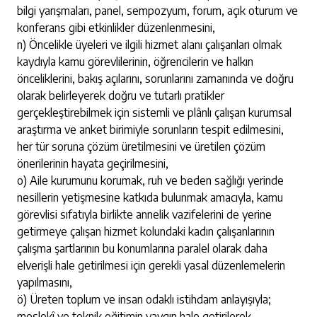
bilgi yarışmaları, panel, sempozyum, forum, açık oturum ve
konferans gibi etkinlikler düzenlenmesini,
n) Öncelikle üyeleri ve ilgili hizmet alanı çalışanları olmak
kaydıyla kamu görevlilerinin, öğrencilerin ve halkın
önceliklerini, bakış açılarını, sorunlarını zamanında ve doğru
olarak belirleyerek doğru ve tutarlı pratikler
gerçekleştirebilmek için sistemli ve plânlı çalışan kurumsal
araştırma ve anket birimiyle sorunların tespit edilmesini,
her tür soruna çözüm üretilmesini ve üretilen çözüm
önerilerinin hayata geçirilmesini,
o) Aile kurumunu korumak, ruh ve beden sağlığı yerinde
nesillerin yetişmesine katkıda bulunmak amacıyla, kamu
görevlisi sıfatıyla birlikte annelik vazifelerini de yerine
getirmeye çalışan hizmet kolundaki kadın çalışanlarının
çalışma şartlarının bu konumlarına paralel olarak daha
elverişli hale getirilmesi için gerekli yasal düzenlemelerin
yapılmasını,
ö) Üreten toplum ve insan odaklı istihdam anlayışıyla;
meslekî ve teknik eğitimin yaygın hale getirilerek