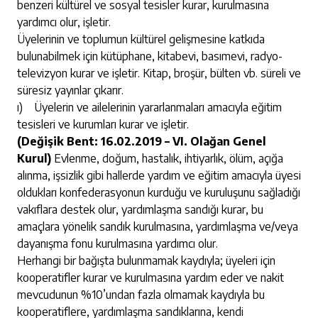
benzeri kültürel ve sosyal tesisler kurar, kurulmasına
yardımcı olur, işletir.
Üyelerinin ve toplumun kültürel gelişmesine katkıda
bulunabilmek için kütüphane, kitabevi, basımevi, radyo-
televizyon kurar ve işletir. Kitap, broşür, bülten vb. süreli ve
süresiz yayınlar çıkarır.
ı) Üyelerin ve ailelerinin yararlanmaları amacıyla eğitim
tesisleri ve kurumları kurar ve işletir.
(Değişik Bent: 16.02.2019 – VI. Olağan Genel
Kurul)
Evlenme, doğum, hastalık, ihtiyarlık, ölüm, açığa
alınma, işsizlik gibi hallerde yardım ve eğitim amacıyla üyesi
oldukları konfederasyonun kurduğu ve kuruluşunu sağladığı
vakıflara destek olur, yardımlaşma sandığı kurar, bu
amaçlara yönelik sandık kurulmasına, yardımlaşma ve/veya
dayanışma fonu kurulmasına yardımcı olur.
Herhangi bir bağışta bulunmamak kaydıyla; üyeleri için
kooperatifler kurar ve kurulmasına yardım eder ve nakit
mevcudunun %10’undan fazla olmamak kaydıyla bu
kooperatiflere, yardımlaşma sandıklarına, kendi