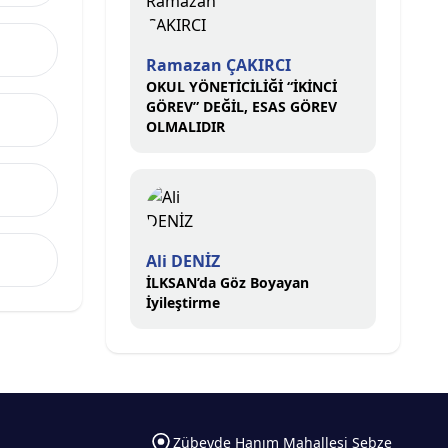
Ramazan ÇAKIRCI
OKUL YÖNETİCİLİĞİ “İKİNCİ
GÖREV” DEĞİL, ESAS GÖREV
OLMALIDIR
Ali DENİZ
İLKSAN’da Göz Boyayan
İyileştirme
Zübeyde Hanım Mahallesi Sebze