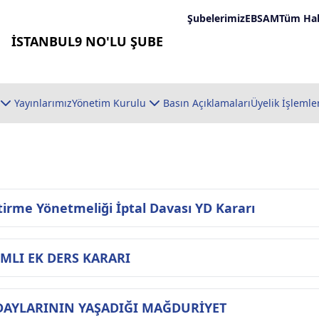
Şubelerimiz
EBSAM
Tüm Hab
İSTANBUL9 NO'LU ŞUBE
Yayınlarımız
Yönetim Kurulu
Basın Açıklamaları
Üyelik İşlemle
irme Yönetmeliği İptal Davası YD Kararı
LI EK DERS KARARI
ADAYLARININ YAŞADIĞI MAĞDURİYET