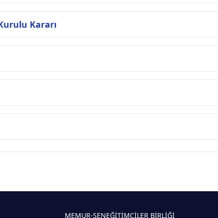
urulu Kararı
MEMUR-SEN
EĞİTİMCİLER BİRLİĞİ