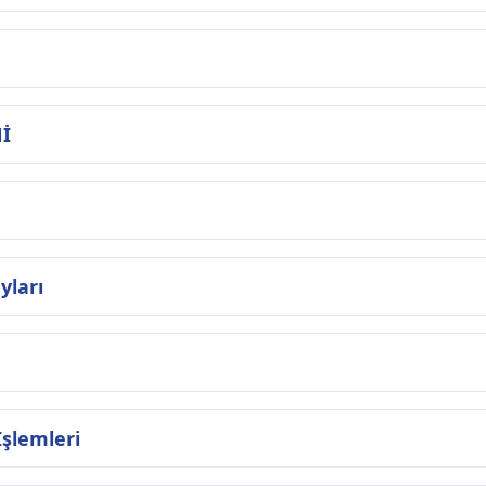
İ
yları
İşlemleri