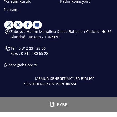
Yönetim Kurulu
Kadın Komisyonu
İletişim
Zübeyde Hanım Mahallesi Sebze Bahçeleri Caddesi No:86
Altındağ - Ankara / TÜRKİYE
Tel : 0.312 231 23 06
Faks : 0.312 230 65 28
ebs@ebs.org.tr
MEMUR-SEN
EĞİTİMCİLER BİRLİĞİ
KONFEDERASYONU
SENDİKASI
| KVKK